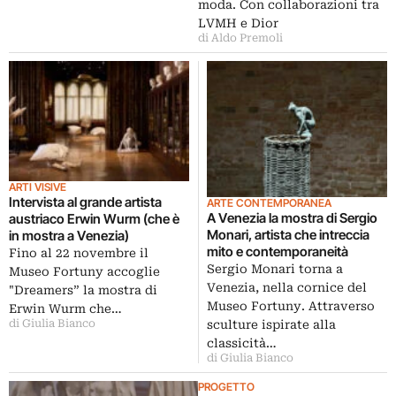
moda. Con collaborazioni tra
LVMH e Dior
di Aldo Premoli
ARTI VISIVE
Intervista al grande artista
ARTE CONTEMPORANEA
A Venezia la mostra di Sergio
austriaco Erwin Wurm (che è
Monari, artista che intreccia
in mostra a Venezia)
mito e contemporaneità
Fino al 22 novembre il
Sergio Monari torna a
Museo Fortuny accoglie
Venezia, nella cornice del
"Dreamers” la mostra di
Museo Fortuny. Attraverso
Erwin Wurm che…
sculture ispirate alla
di Giulia Bianco
classicità…
di Giulia Bianco
PROGETTO