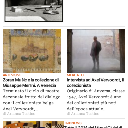
ARTI VISIVE
MERCATO
Zoran Mušic e la collezione di
Intervista ad Axel Vervoordt, il
Giuseppe Merlini. A Venezia
collezionista
Terminato il ciclo di mostre
Originario di Anversa, classe
decennale frutto del dialogo
1947, Axel Vervoordt è uno
con il collezionista belga
dei collezionisti più noti
Axel Vervoordt,…
dell’epoca attuale.…
di Arianna Testino
di Arianna Testino
TRIBNEWS
Tutto il 2014 dei Musei Civici di