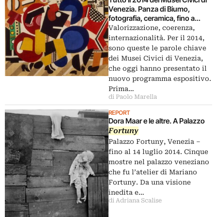
Venezia. Panza di Biumo,
fotografia, ceramica, fino a
Fernand Leger. Pronte
Valorizzazione, coerenza,
importanti partnership e
internazionalità. Per il 2014,
interventi mirati, mentre il 2013
sono queste le parole chiave
chiude in attivo
dei Musei Civici di Venezia,
che oggi hanno presentato il
nuovo programma espositivo.
Prima…
di Paolo Marella
REPORT
Dora Maar e le altre. A Palazzo
Fortuny
Palazzo Fortuny, Venezia –
fino al 14 luglio 2014. Cinque
mostre nel palazzo veneziano
che fu l’atelier di Mariano
Fortuny. Da una visione
inedita e…
di Adriana Scalise