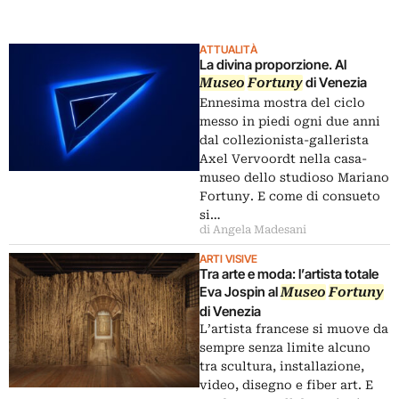
ATTUALITÀ
La divina proporzione. Al
di Venezia
Museo
Fortuny
Ennesima mostra del ciclo
messo in piedi ogni due anni
dal collezionista-gallerista
Axel Vervoordt nella casa-
museo dello studioso Mariano
Fortuny. E come di consueto
si…
di Angela Madesani
ARTI VISIVE
Tra arte e moda: l’artista totale
Eva Jospin al
Museo
Fortuny
di Venezia
L’artista francese si muove da
sempre senza limite alcuno
tra scultura, installazione,
video, disegno e fiber art. E