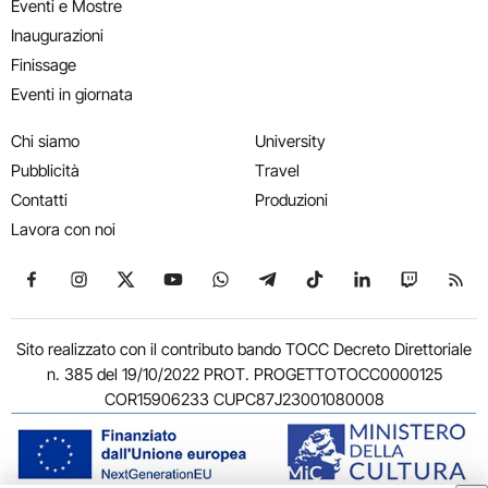
Eventi e Mostre
Inaugurazioni
Finissage
Eventi in giornata
Chi siamo
University
Pubblicità
Travel
Contatti
Produzioni
Lavora con noi
Seguici su Facebook
Seguici su Instagram
Seguici su X
Seguici su YouTube
Seguici su WhatsApp
Seguici su Telegram
Seguici su TikTok
Seguici su Link
Seguici su
Segui
Sito realizzato con il contributo bando TOCC Decreto Direttoriale
n. 385 del 19/10/2022 PROT. PROGETTOTOCC0000125
COR15906233 CUPC87J23001080008