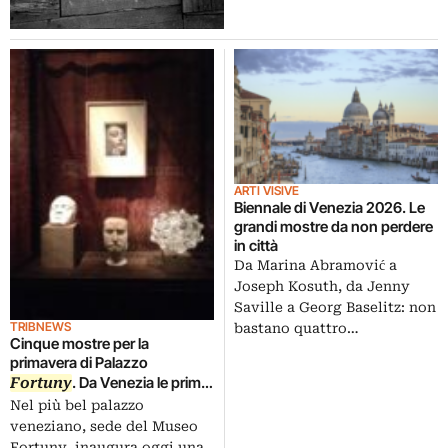
ARTI VISIVE
Biennale di Venezia 2026. Le
grandi mostre da non perdere
in città
Da Marina Abramović a
Joseph Kosuth, da Jenny
Saville a Georg Baselitz: non
TRIBNEWS
bastano quattro…
Cinque mostre per la
primavera di Palazzo
. Da Venezia le prime
Fortuny
immagini dell’opening, da
Nel più bel palazzo
Ritsue Mishima a Dora Maar.
veneziano, sede del Museo
Nonostante Picasso….
Fortuny, inaugura oggi una