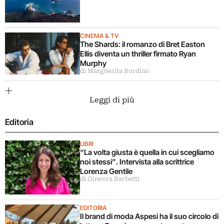
CINEMA & TV
The Shards: il romanzo di Bret Easton
Ellis diventa un thriller firmato Ryan
Murphy
di Margherita Bordino
Leggi di più
Editoria
LIBRI
“La volta giusta è quella in cui scegliamo
noi stessi”. Intervista alla scrittrice
Lorenza Gentile
di Ginevra Barbetti
EDITORIA
Il brand di moda Aspesi ha il suo circolo di