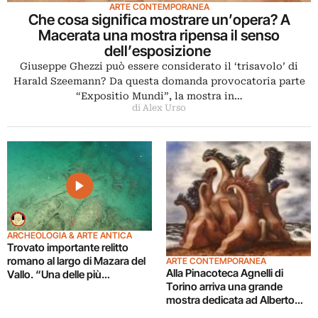
ARTE CONTEMPORANEA
Che cosa significa mostrare un’opera? A
Macerata una mostra ripensa il senso
dell’esposizione
Giuseppe Ghezzi può essere considerato il ‘trisavolo’ di
Harald Szeemann? Da questa domanda provocatoria parte
“Expositio Mundi”, la mostra in…
di Alex Urso
ARCHEOLOGIA & ARTE ANTICA
Trovato importante relitto
romano al largo di Mazara del
ARTE CONTEMPORANEA
Alla Pinacoteca Agnelli di
Vallo. “Una delle più
Torino arriva una grande
importanti scoperte
mostra dedicata ad Alberto
archeologiche subacquee da
Savinio
anni”. Il video