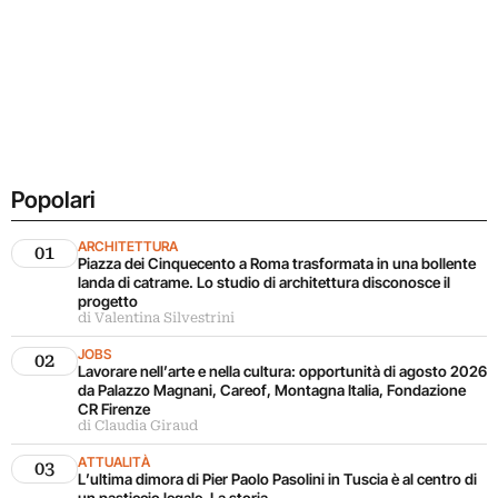
Popolari
ARCHITETTURA
01
Piazza dei Cinquecento a Roma trasformata in una bollente
landa di catrame. Lo studio di architettura disconosce il
progetto
di Valentina Silvestrini
JOBS
02
Lavorare nell’arte e nella cultura: opportunità di agosto 2026
da Palazzo Magnani, Careof, Montagna Italia, Fondazione
CR Firenze
di Claudia Giraud
ATTUALITÀ
03
L’ultima dimora di Pier Paolo Pasolini in Tuscia è al centro di
un pasticcio legale. La storia