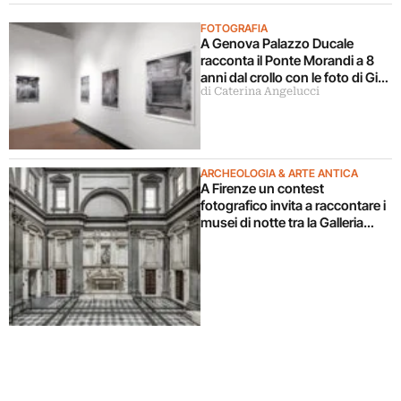
FOTOGRAFIA
A Genova Palazzo Ducale
racconta il Ponte Morandi a 8
anni dal crollo con le foto di Gigi
di Caterina Angelucci
Cifali
ARCHEOLOGIA & ARTE ANTICA
A Firenze un contest
fotografico invita a raccontare i
musei di notte tra la Galleria
dell’Accademia e le Cappelle
Medicee