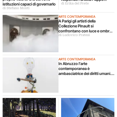
di Erika del Prete
istituzioni capaci di governarlo
Sorcinelli
di Stefano Monti
ARTE CONTEMPORANEA
A Parigi gli artisti della
Collezione Pinault si
confrontano con luce e ombra
di Ludovico Pratesi
in una grande mostra
ARTE CONTEMPORANEA
In Abruzzo l’arte
contemporanea è
ambasciatrice dei diritti umani.
Arriva Progetto Genesi