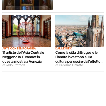
ARTE CONTEMPORANEA
DAL MONDO
11 artiste dell’Asia Centrale
Come la città di Bruges e le
rileggono la Turandot in
Fiandre investono sulla
questa mostra a Venezia
cultura per uscire dall’effetto
di Aldo Premoli
di Carolina Chiatto
cartolina