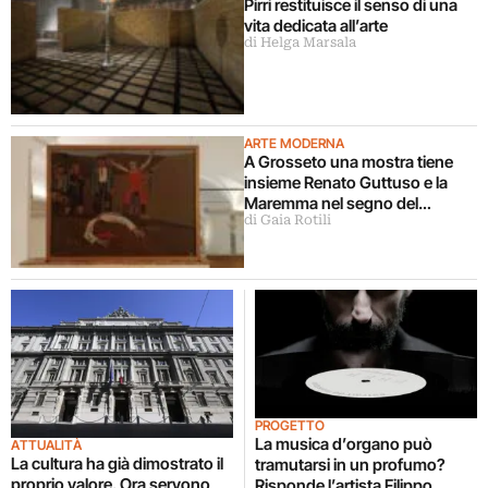
Pirri restituisce il senso di una
vita dedicata all’arte
di Helga Marsala
ARTE MODERNA
A Grosseto una mostra tiene
insieme Renato Guttuso e la
Maremma nel segno del
di Gaia Rotili
realismo
PROGETTO
La musica d’organo può
ATTUALITÀ
La cultura ha già dimostrato il
tramutarsi in un profumo?
proprio valore. Ora servono
Risponde l’artista Filippo