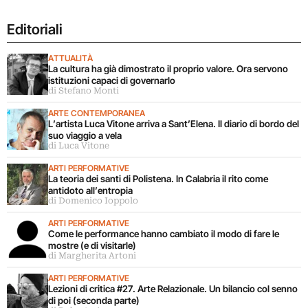
Editoriali
ATTUALITÀ
La cultura ha già dimostrato il proprio valore. Ora servono
istituzioni capaci di governarlo
di Stefano Monti
ARTE CONTEMPORANEA
L’artista Luca Vitone arriva a Sant’Elena. Il diario di bordo del
suo viaggio a vela
di Luca Vitone
ARTI PERFORMATIVE
La teoria dei santi di Polistena. In Calabria il rito come
antidoto all’entropia
di Domenico Ioppolo
ARTI PERFORMATIVE
Come le performance hanno cambiato il modo di fare le
mostre (e di visitarle)
di Margherita Artoni
ARTI PERFORMATIVE
Lezioni di critica #27. Arte Relazionale. Un bilancio col senno
di poi (seconda parte)