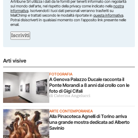
Artribune Srl utilizza i dati da te forniti per tenerti informato con regolarità
sul mondo dell'arte, nel rispetto della privacy come indicato nella
nostra
informativa
. Iscrivendoti i tuoi dati personali verranno trasferiti su
MailChimp e trattati secondo le modalità riportate in
questa informativa
.
Potrai disiscriverti in qualsiasi momento con l'apposito link presente nelle
email.
Iscriviti
Arti visive
FOTOGRAFIA
A Genova Palazzo Ducale racconta il
Ponte Morandi a 8 anni dal crollo con le
foto di Gigi Cifali
di Caterina Angelucci
ARTE CONTEMPORANEA
Alla Pinacoteca Agnelli di Torino arriva
una grande mostra dedicata ad Alberto
Savinio