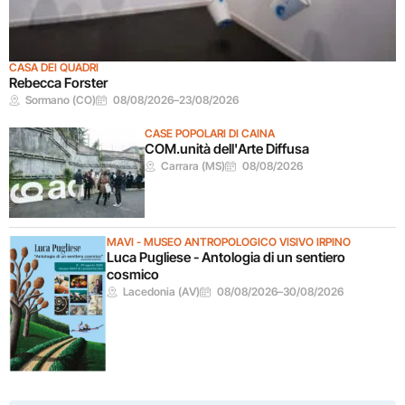
CASA DEI QUADRI
Rebecca Forster
Sormano (CO)
08/08/2026
–
23/08/2026
CASE POPOLARI DI CAINA
COM.unità dell'Arte Diffusa
Carrara (MS)
08/08/2026
MAVI - MUSEO ANTROPOLOGICO VISIVO IRPINO
Luca Pugliese - Antologia di un sentiero
cosmico
Lacedonia (AV)
08/08/2026
–
30/08/2026