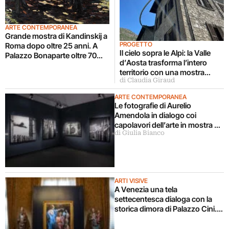
ARTE CONTEMPORANEA
Grande mostra di Kandinskij a
PROGETTO
Roma dopo oltre 25 anni. A
Il cielo sopra le Alpi: la Valle
Palazzo Bonaparte oltre 70
d’Aosta trasforma l’intero
opere dal Pompidou
territorio con una mostra
di Claudia Giraud
d’arte diffusa
ARTE CONTEMPORANEA
Le fotografie di Aurelio
Amendola in dialogo coi
capolavori dell’arte in mostra a
di Giulia Bianco
Milano
ARTI VISIVE
A Venezia una tela
settecentesca dialoga con la
storica dimora di Palazzo Cini.
La storia