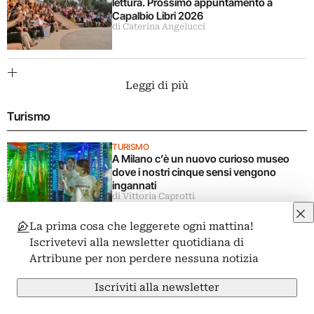
lettura. Prossimo appuntamento a
Capalbio Libri 2026
di Caterina Angelucci
Leggi di più
Turismo
TURISMO
A Milano c’è un nuovo curioso museo
dove i nostri cinque sensi vengono
ingannati
di Vittoria Caprotti
La prima cosa che leggerete ogni mattina!
TURISMO
Iscrivetevi alla newsletter quotidiana di
Le mostre da vedere ad agosto 2026
nelle città d’arte europee
Artribune per non perdere nessuna notizia
di Claudia Giraud
Iscriviti alla newsletter